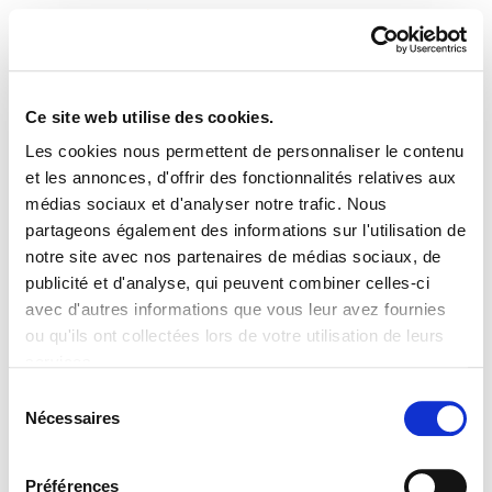
Ce site web utilise des cookies.
Les cookies nous permettent de personnaliser le contenu
ELA Astekaria 348
et les annonces, d'offrir des fonctionnalités relatives aux
médias sociaux et d'analyser notre trafic. Nous
partageons également des informations sur l'utilisation de
notre site avec nos partenaires de médias sociaux, de
publicité et d'analyse, qui peuvent combiner celles-ci
PLAN DU SITE
ACCESSIBILITÉ
CONTACT
avec d'autres informations que vous leur avez fournies
Manu Robles-Arangiz Institutua Fundazioa
ou qu'ils ont collectées lors de votre utilisation de leurs
Barrainkua 13 - 48009 Bilbo -
services.
Telf. +34 94 403 77 99
Lire la politique des cookies
Corderliers karrika 20 - 64100 Baiona -
Sélection
Nécessaires
Telf. +33 (0) 559 25 65 52
du
Contact
consentement
Préférences