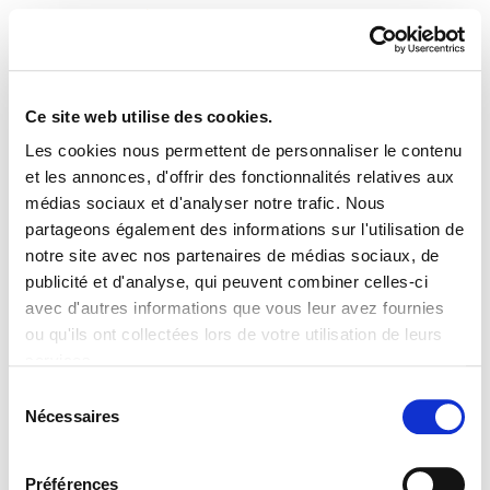
Ce site web utilise des cookies.
Les cookies nous permettent de personnaliser le contenu
ELA Astekaria 353
et les annonces, d'offrir des fonctionnalités relatives aux
médias sociaux et d'analyser notre trafic. Nous
partageons également des informations sur l'utilisation de
notre site avec nos partenaires de médias sociaux, de
publicité et d'analyse, qui peuvent combiner celles-ci
PLAN DU SITE
ACCESSIBILITÉ
CONTACT
avec d'autres informations que vous leur avez fournies
Manu Robles-Arangiz Institutua Fundazioa
ou qu'ils ont collectées lors de votre utilisation de leurs
Barrainkua 13 - 48009 Bilbo -
services.
Telf. +34 94 403 77 99
Lire la politique des cookies
Corderliers karrika 20 - 64100 Baiona -
Sélection
Nécessaires
Telf. +33 (0) 559 25 65 52
du
Contact
consentement
Préférences