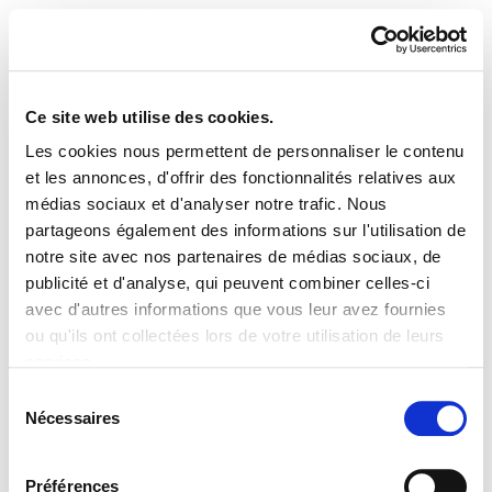
Ce site web utilise des cookies.
Les cookies nous permettent de personnaliser le contenu
ELA Astekaria 383
et les annonces, d'offrir des fonctionnalités relatives aux
médias sociaux et d'analyser notre trafic. Nous
partageons également des informations sur l'utilisation de
notre site avec nos partenaires de médias sociaux, de
publicité et d'analyse, qui peuvent combiner celles-ci
PLAN DU SITE
ACCESSIBILITÉ
CONTACT
avec d'autres informations que vous leur avez fournies
Manu Robles-Arangiz Institutua Fundazioa
ou qu'ils ont collectées lors de votre utilisation de leurs
Barrainkua 13 - 48009 Bilbo -
services.
Telf. +34 94 403 77 99
Lire la politique des cookies
Corderliers karrika 20 - 64100 Baiona -
Sélection
Nécessaires
Telf. +33 (0) 559 25 65 52
du
Contact
consentement
Préférences