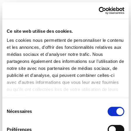
Ce site web utilise des cookies.
Les cookies nous permettent de personnaliser le contenu
ELA Astekaria 386
et les annonces, d'offrir des fonctionnalités relatives aux
médias sociaux et d'analyser notre trafic. Nous
partageons également des informations sur l'utilisation de
notre site avec nos partenaires de médias sociaux, de
publicité et d'analyse, qui peuvent combiner celles-ci
PLAN DU SITE
ACCESSIBILITÉ
CONTACT
avec d'autres informations que vous leur avez fournies
Manu Robles-Arangiz Institutua Fundazioa
ou qu'ils ont collectées lors de votre utilisation de leurs
Barrainkua 13 - 48009 Bilbo -
services.
Telf. +34 94 403 77 99
Lire la politique des cookies
Corderliers karrika 20 - 64100 Baiona -
Sélection
Nécessaires
Telf. +33 (0) 559 25 65 52
du
Contact
consentement
Préférences