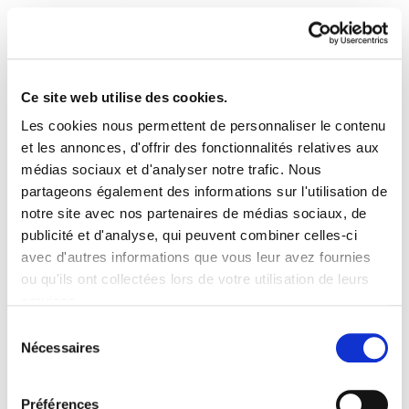
Ce site web utilise des cookies.
Les cookies nous permettent de personnaliser le contenu
ELA Astekaria 40
et les annonces, d'offrir des fonctionnalités relatives aux
médias sociaux et d'analyser notre trafic. Nous
partageons également des informations sur l'utilisation de
ELA Astekaria 40.PDF
962.5 KB
notre site avec nos partenaires de médias sociaux, de
publicité et d'analyse, qui peuvent combiner celles-ci
avec d'autres informations que vous leur avez fournies
PLAN DU SITE
ACCESSIBILITÉ
CONTACT
ou qu'ils ont collectées lors de votre utilisation de leurs
Manu Robles-Arangiz Institutua Fundazioa
services.
Barrainkua 13 - 48009 Bilbo -
Lire la politique des cookies
Telf. +34 94 403 77 99
Sélection
Nécessaires
Corderliers karrika 20 - 64100 Baiona -
du
Telf. +33 (0) 559 25 65 52
consentement
Contact
Préférences