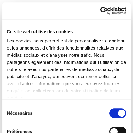
Ce site web utilise des cookies.
Les cookies nous permettent de personnaliser le contenu
ELA Astekaria 424
et les annonces, d'offrir des fonctionnalités relatives aux
médias sociaux et d'analyser notre trafic. Nous
partageons également des informations sur l'utilisation de
ELA Astekaria 424.pdf
12.7 MB
notre site avec nos partenaires de médias sociaux, de
publicité et d'analyse, qui peuvent combiner celles-ci
avec d'autres informations que vous leur avez fournies
PLAN DU SITE
ACCESSIBILITÉ
CONTACT
ou qu'ils ont collectées lors de votre utilisation de leurs
Manu Robles-Arangiz Institutua Fundazioa
services.
Barrainkua 13 - 48009 Bilbo -
Lire la politique des cookies
Telf. +34 94 403 77 99
Sélection
Nécessaires
Corderliers karrika 20 - 64100 Baiona -
du
Telf. +33 (0) 559 25 65 52
consentement
Contact
Préférences