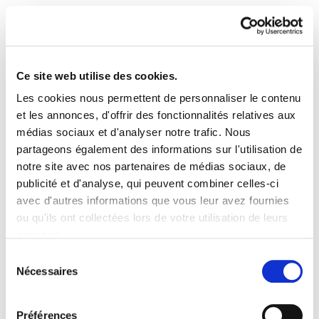
Ce site web utilise des cookies.
Les cookies nous permettent de personnaliser le contenu
ELA Astekaria 431
et les annonces, d'offrir des fonctionnalités relatives aux
médias sociaux et d'analyser notre trafic. Nous
partageons également des informations sur l'utilisation de
ELA Astekaria 431.pdf
10.9 MB
notre site avec nos partenaires de médias sociaux, de
publicité et d'analyse, qui peuvent combiner celles-ci
avec d'autres informations que vous leur avez fournies
PLAN DU SITE
ACCESSIBILITÉ
CONTACT
ou qu'ils ont collectées lors de votre utilisation de leurs
Manu Robles-Arangiz Institutua Fundazioa
services.
Barrainkua 13 - 48009 Bilbo -
Lire la politique des cookies
Telf. +34 94 403 77 99
Sélection
Nécessaires
Corderliers karrika 20 - 64100 Baiona -
du
Telf. +33 (0) 559 25 65 52
consentement
Contact
Préférences