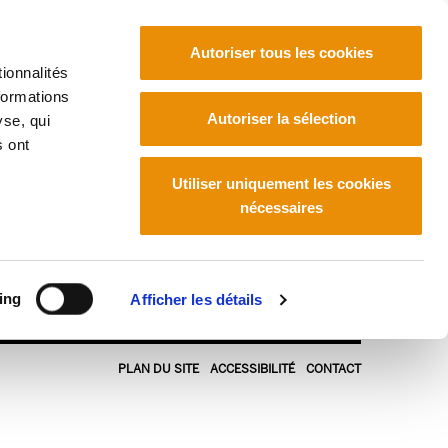
Autoriser tous les cookies
ionnalités
formations
Euskara
Français
Español
Autoriser la sélection
yse, qui
s ont
Utiliser uniquement les cookies
nécessaires
ing
Afficher les détails
PLAN DU SITE
ACCESSIBILITÉ
CONTACT