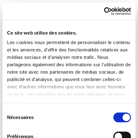
Ce site web utilise des cookies.
Les cookies nous permettent de personnaliser le contenu
ELA Astekaria 85
et les annonces, d'offrir des fonctionnalités relatives aux
médias sociaux et d'analyser notre trafic. Nous
partageons également des informations sur l'utilisation de
ELA Astekaria 85.pdf
519.8 KB
notre site avec nos partenaires de médias sociaux, de
publicité et d'analyse, qui peuvent combiner celles-ci
avec d'autres informations que vous leur avez fournies
PLAN DU SITE
ACCESSIBILITÉ
CONTACT
ou qu'ils ont collectées lors de votre utilisation de leurs
Manu Robles-Arangiz Institutua Fundazioa
services.
Barrainkua 13 - 48009 Bilbo -
Lire la politique des cookies
Telf. +34 94 403 77 99
Sélection
Nécessaires
Corderliers karrika 20 - 64100 Baiona -
du
Telf. +33 (0) 559 25 65 52
consentement
Contact
Préférences