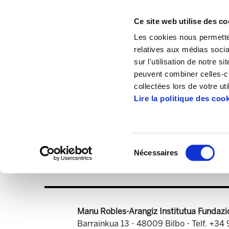
Ce site web utilise des co
Les cookies nous permetten
relatives aux médias socia
sur l'utilisation de notre 
peuvent combiner celles-ci
Accueil
Publications
ELA Astekaria
collectées lors de votre uti
Lire la politique des coo
Sélection
Nécessaires
du
ELA Astekaria 88.
consentement
Manu Robles-Arangiz Institutua Fundazi
Barrainkua 13 - 48009 Bilbo -
Telf. +34