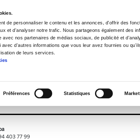
okies.
t de personnaliser le contenu et les annonces, d'offrir des fonct
ux et d'analyser notre trafic. Nous partageons également des in
site avec nos partenaires de médias sociaux, de publicité et d'anal
 avec d'autres informations que vous leur avez fournies ou qu'il
ELA Astekaria 88
lisation de leurs services.
kies
ELA Astekaria 88
Préférences
Statistiques
Market
pdf
640.5 KB
oa
 94 403 77 99