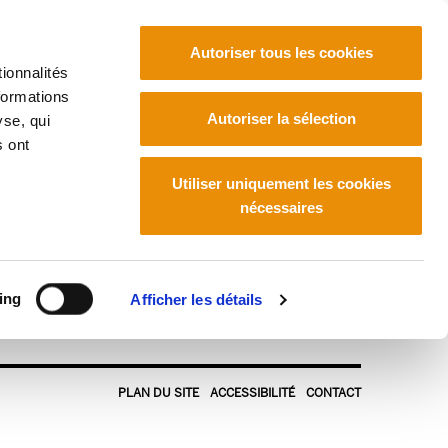
Autoriser tous les cookies
ionnalités
formations
Euskara
Français
Español
Autoriser la sélection
yse, qui
s ont
Utiliser uniquement les cookies
nécessaires
ing
Afficher les détails
PLAN DU SITE
ACCESSIBILITÉ
CONTACT