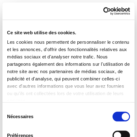
Ce site web utilise des cookies.
Les cookies nous permettent de personnaliser le contenu
ELA Astekaria 95
et les annonces, d'offrir des fonctionnalités relatives aux
médias sociaux et d'analyser notre trafic. Nous
partageons également des informations sur l'utilisation de
ELA Astekaria 95.pdf
1.3 MB
notre site avec nos partenaires de médias sociaux, de
publicité et d'analyse, qui peuvent combiner celles-ci
avec d'autres informations que vous leur avez fournies
PLAN DU SITE
ACCESSIBILITÉ
CONTACT
ou qu'ils ont collectées lors de votre utilisation de leurs
Manu Robles-Arangiz Institutua Fundazioa
services.
Barrainkua 13 - 48009 Bilbo -
Lire la politique des cookies
Telf. +34 94 403 77 99
Sélection
Nécessaires
Corderliers karrika 20 - 64100 Baiona -
du
Telf. +33 (0) 559 25 65 52
consentement
Contact
Préférences