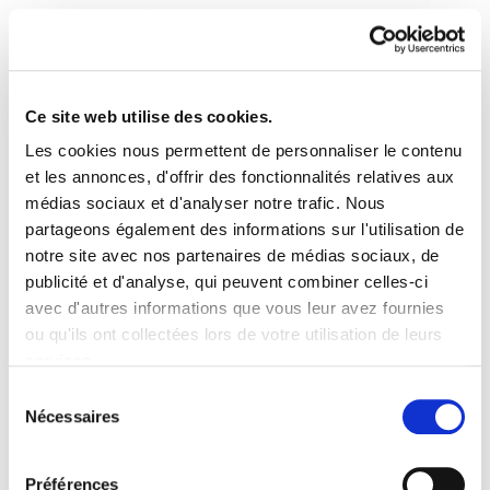
Ce site web utilise des cookies.
Les cookies nous permettent de personnaliser le contenu
Enbata + Alda! 2011
et les annonces, d'offrir des fonctionnalités relatives aux
médias sociaux et d'analyser notre trafic. Nous
partageons également des informations sur l'utilisation de
Enbata-Alda2011(102).pdf
2.6 MB
notre site avec nos partenaires de médias sociaux, de
publicité et d'analyse, qui peuvent combiner celles-ci
avec d'autres informations que vous leur avez fournies
PLAN DU SITE
ACCESSIBILITÉ
CONTACT
ou qu'ils ont collectées lors de votre utilisation de leurs
Manu Robles-Arangiz Institutua Fundazioa
services.
Barrainkua 13 - 48009 Bilbo -
Lire la politique des cookies
Telf. +34 94 403 77 99
Sélection
Nécessaires
Corderliers karrika 20 - 64100 Baiona -
du
Telf. +33 (0) 559 25 65 52
consentement
Contact
Préférences