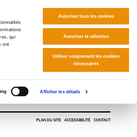
Autoriser tous les cookies
ionnalités
formations
Euskara
Français
Español
Autoriser la sélection
yse, qui
s ont
Utiliser uniquement les cookies
nécessaires
ing
Afficher les détails
PLAN DU SITE
ACCESSIBILITÉ
CONTACT