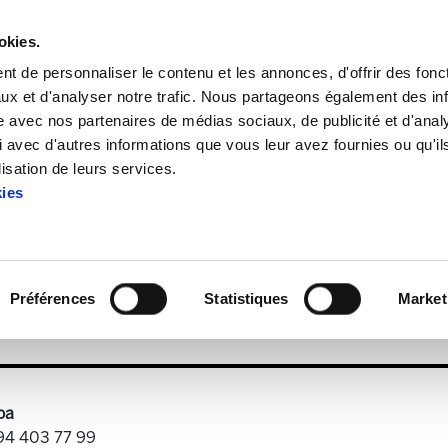
okies.
t de personnaliser le contenu et les annonces, d'offrir des fonct
ux et d'analyser notre trafic. Nous partageons également des in
site avec nos partenaires de médias sociaux, de publicité et d'anal
 avec d'autres informations que vous leur avez fournies ou qu'il
Enbata + Alda! 1911 (2MB)
lisation de leurs services.
kies
Enbata + Alda! 1911 (2MB)
Préférences
Statistiques
Market
2)1.pdf
2.2 MB
oa
 94 403 77 99