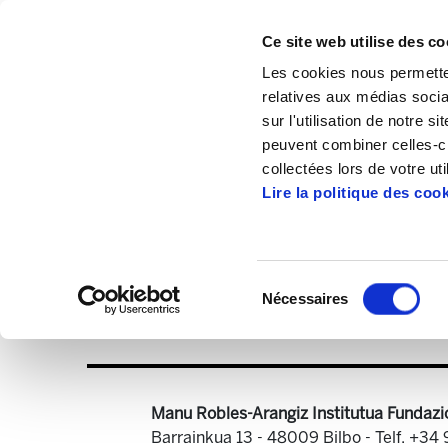
Ce site web utilise des co
Les cookies nous permetten
relatives aux médias socia
sur l'utilisation de notre 
peuvent combiner celles-ci
Accueil
Publications
Enbata + Alda!
collectées lors de votre uti
Lire la politique des coo
Sélection
Nécessaires
du
Enbata-Alda1911(0
consentement
Manu Robles-Arangiz Institutua Fundazi
Barrainkua 13 - 48009 Bilbo -
Telf. +34