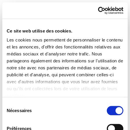
Ce site web utilise des cookies.
Les cookies nous permettent de personnaliser le contenu
Enbata + Alda! 1964
et les annonces, d'offrir des fonctionnalités relatives aux
médias sociaux et d'analyser notre trafic. Nous
partageons également des informations sur l'utilisation de
Enbata-Alda1964(55)2.pdf
991.8 KB
notre site avec nos partenaires de médias sociaux, de
publicité et d'analyse, qui peuvent combiner celles-ci
avec d'autres informations que vous leur avez fournies
ou qu'ils ont collectées lors de votre utilisation de leurs
services.
PLAN DU SITE
ACCESSIBILITÉ
CONTACT
Lire la politique des cookies
Manu Robles-Arangiz Institutua Fundazioa
Sélection
Nécessaires
Barrainkua 13 - 48009 Bilbo -
du
Telf. +34 94 403 77 99
consentement
Corderliers karrika 20 - 64100 Baiona -
Préférences