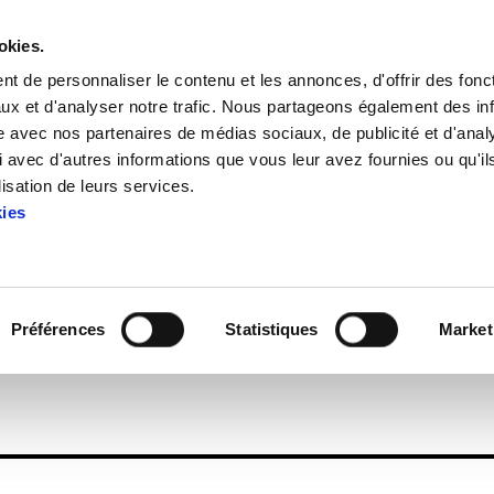
okies.
t de personnaliser le contenu et les annonces, d'offrir des fonct
ux et d'analyser notre trafic. Nous partageons également des in
site avec nos partenaires de médias sociaux, de publicité et d'anal
 avec d'autres informations que vous leur avez fournies ou qu'il
Enbata + Alda! 1965
lisation de leurs services.
kies
Enbata + Alda! 1965
Préférences
Statistiques
Market
56)2.pdf
969.7 KB