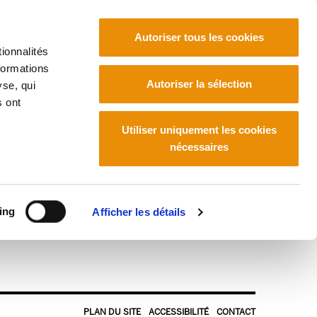
Autoriser tous les cookies
ionnalités
formations
Euskara
Français
Español
Autoriser la sélection
yse, qui
s ont
Utiliser uniquement les cookies
nécessaires
ing
Afficher les détails
PLAN DU SITE
ACCESSIBILITÉ
CONTACT