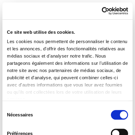
Ce site web utilise des cookies.
Les cookies nous permettent de personnaliser le contenu
Enbata + Alda! 1967
et les annonces, d'offrir des fonctionnalités relatives aux
médias sociaux et d'analyser notre trafic. Nous
partageons également des informations sur l'utilisation de
Enbata-Alda1967(58)2.pdf
1.1 MB
notre site avec nos partenaires de médias sociaux, de
publicité et d'analyse, qui peuvent combiner celles-ci
avec d'autres informations que vous leur avez fournies
ou qu'ils ont collectées lors de votre utilisation de leurs
services.
PLAN DU SITE
ACCESSIBILITÉ
CONTACT
Lire la politique des cookies
Manu Robles-Arangiz Institutua Fundazioa
Sélection
Nécessaires
Barrainkua 13 - 48009 Bilbo -
du
Telf. +34 94 403 77 99
consentement
Corderliers karrika 20 - 64100 Baiona -
Préférences