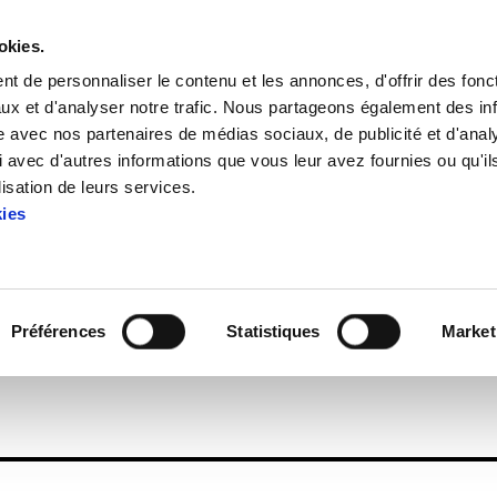
okies.
t de personnaliser le contenu et les annonces, d'offrir des fonct
ux et d'analyser notre trafic. Nous partageons également des in
site avec nos partenaires de médias sociaux, de publicité et d'anal
 avec d'autres informations que vous leur avez fournies ou qu'il
Enbata + Alda! 1968
lisation de leurs services.
kies
Enbata + Alda! 1968
Préférences
Statistiques
Market
59)2.pdf
1.2 MB