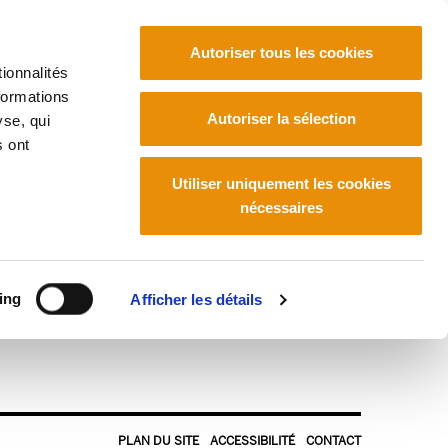
Autoriser tous les cookies
ionnalités
formations
Euskara
Français
Español
Autoriser la sélection
yse, qui
s ont
Utiliser uniquement les cookies
nécessaires
ing
Afficher les détails
PLAN DU SITE
ACCESSIBILITÉ
CONTACT