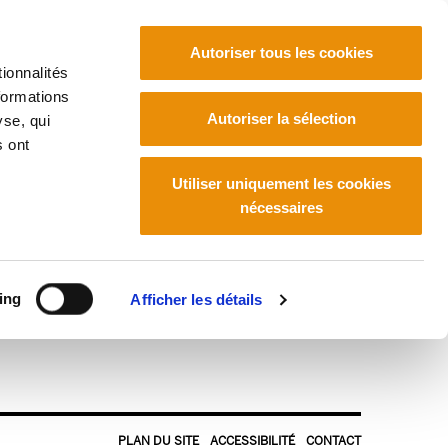
Autoriser tous les cookies
ionnalités
formations
Euskara
Français
Español
Autoriser la sélection
yse, qui
s ont
Utiliser uniquement les cookies
nécessaires
ing
Afficher les détails
PLAN DU SITE
ACCESSIBILITÉ
CONTACT