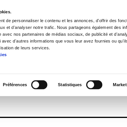
okies.
t de personnaliser le contenu et les annonces, d'offrir des fonct
ux et d'analyser notre trafic. Nous partageons également des in
site avec nos partenaires de médias sociaux, de publicité et d'anal
 avec d'autres informations que vous leur avez fournies ou qu'il
Enbata + Alda! 1975
lisation de leurs services.
kies
Enbata + Alda! 1975
Préférences
Statistiques
Market
66)2.pdf
683.8 KB