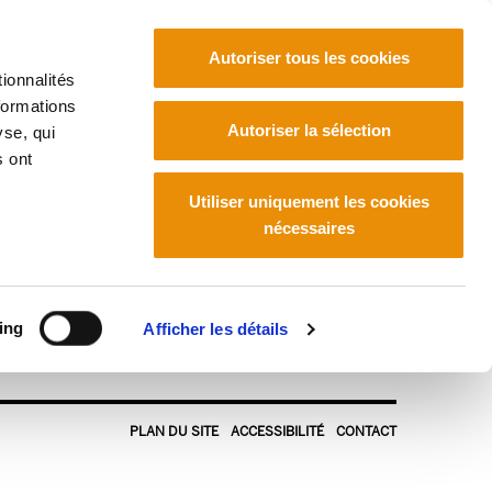
Autoriser tous les cookies
ionnalités
formations
Euskara
Français
Español
Autoriser la sélection
yse, qui
s ont
Utiliser uniquement les cookies
nécessaires
ing
Afficher les détails
PLAN DU SITE
ACCESSIBILITÉ
CONTACT