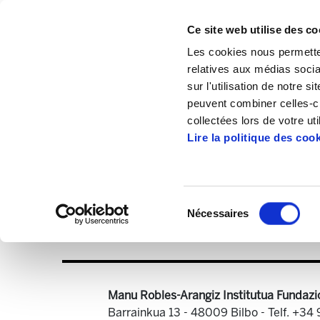
Ce site web utilise des co
Les cookies nous permetten
relatives aux médias socia
sur l'utilisation de notre 
peuvent combiner celles-ci
Accueil
Publications
Enbata + Alda!
collectées lors de votre uti
Lire la politique des coo
Sélection
Nécessaires
du
Enbata-Alda2006(
consentement
Manu Robles-Arangiz Institutua Fundazi
Barrainkua 13 - 48009 Bilbo -
Telf. +34