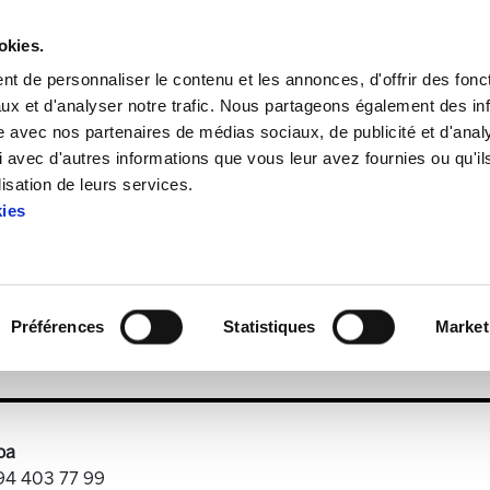
okies.
t de personnaliser le contenu et les annonces, d'offrir des fonct
ux et d'analyser notre trafic. Nous partageons également des in
site avec nos partenaires de médias sociaux, de publicité et d'anal
 avec d'autres informations que vous leur avez fournies ou qu'il
Enbata + Alda! 2006
lisation de leurs services.
kies
Enbata + Alda! 2006
Préférences
Statistiques
Market
97).pdf
758.8 KB
oa
 94 403 77 99