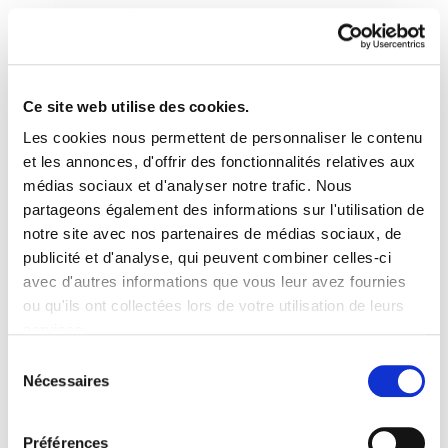
Ce site web utilise des cookies.
Les cookies nous permettent de personnaliser le contenu
Enbata + Alda! 2026
et les annonces, d'offrir des fonctionnalités relatives aux
médias sociaux et d'analyser notre trafic. Nous
partageons également des informations sur l'utilisation de
Enbata-Alda2026(117).pdf
599.0 KB
notre site avec nos partenaires de médias sociaux, de
publicité et d'analyse, qui peuvent combiner celles-ci
avec d'autres informations que vous leur avez fournies
PLAN DU SITE
ACCESSIBILITÉ
CONTACT
ou qu'ils ont collectées lors de votre utilisation de leurs
Manu Robles-Arangiz Institutua Fundazioa
services.
Barrainkua 13 - 48009 Bilbo -
Lire la politique des cookies
Telf. +34 94 403 77 99
Sélection
Nécessaires
Corderliers karrika 20 - 64100 Baiona -
du
Telf. +33 (0) 559 25 65 52
consentement
Contact
Préférences