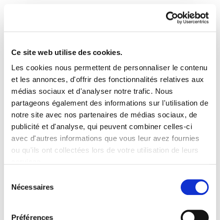
Ce site web utilise des cookies.
Les cookies nous permettent de personnaliser le contenu
Enbata + Alda! 2031
et les annonces, d'offrir des fonctionnalités relatives aux
médias sociaux et d'analyser notre trafic. Nous
partageons également des informations sur l'utilisation de
Enbata-Alda2031(122).pdf
1.0 MB
notre site avec nos partenaires de médias sociaux, de
publicité et d'analyse, qui peuvent combiner celles-ci
avec d'autres informations que vous leur avez fournies
PLAN DU SITE
ACCESSIBILITÉ
CONTACT
ou qu'ils ont collectées lors de votre utilisation de leurs
Manu Robles-Arangiz Institutua Fundazioa
services.
Barrainkua 13 - 48009 Bilbo -
Lire la politique des cookies
Telf. +34 94 403 77 99
Sélection
Nécessaires
Corderliers karrika 20 - 64100 Baiona -
du
Telf. +33 (0) 559 25 65 52
consentement
Contact
Préférences