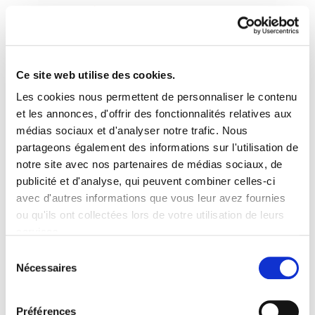
Ce site web utilise des cookies.
Les cookies nous permettent de personnaliser le contenu
Enbata + Alda! 2032
et les annonces, d'offrir des fonctionnalités relatives aux
médias sociaux et d'analyser notre trafic. Nous
partageons également des informations sur l'utilisation de
Enbata-Alda2032(123).pdf
1.1 MB
notre site avec nos partenaires de médias sociaux, de
publicité et d'analyse, qui peuvent combiner celles-ci
avec d'autres informations que vous leur avez fournies
PLAN DU SITE
ACCESSIBILITÉ
CONTACT
ou qu'ils ont collectées lors de votre utilisation de leurs
Manu Robles-Arangiz Institutua Fundazioa
services.
Barrainkua 13 - 48009 Bilbo -
Lire la politique des cookies
Telf. +34 94 403 77 99
Sélection
Nécessaires
Corderliers karrika 20 - 64100 Baiona -
du
Telf. +33 (0) 559 25 65 52
consentement
Contact
Préférences