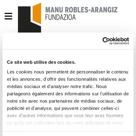
Enbata + Alda! 2111
Ce site web utilise des cookies.
Enbata-Alda2111(202).pdf
599.6 KB
Les cookies nous permettent de personnaliser le contenu
et les annonces, d'offrir des fonctionnalités relatives aux
2010/01/14 .- Batera consultation le 14 mars.- Et
médias sociaux et d'analyser notre trafic. Nous
le «Topo».- Euskal Lurralde elkargo baten
partageons également des informations sur l'utilisation de
sortzearen alde zirea ?.- La France et le génocide
notre site avec nos partenaires de médias sociaux, de
rwandais. Michaël Alcibar.- Batera en route vers la
publicité et d'analyse, qui peuvent combiner celles-ci
avec d'autres informations que vous leur avez fournies
consultation. Juliette Bergouignan.- «Donner la
ou qu'ils ont collectées lors de votre utilisation de leurs
parole au peuple est fondamental. Jakes
services.
Bortayrou.- Kontsulta hau ez da legez kanpokoa.-