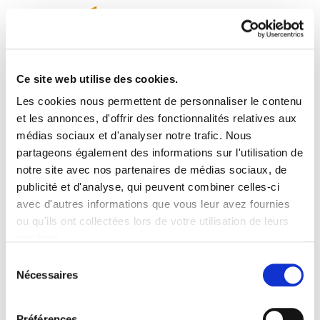
Ce site web utilise des cookies.
Les cookies nous permettent de personnaliser le contenu
Enbata + Alda! 2117
et les annonces, d'offrir des fonctionnalités relatives aux
médias sociaux et d'analyser notre trafic. Nous
partageons également des informations sur l'utilisation de
Enbata-Alda2117(208).pdf
773.5 KB
notre site avec nos partenaires de médias sociaux, de
publicité et d'analyse, qui peuvent combiner celles-ci
2010/02/25 .- Quand l’outrance devient un
avec d'autres informations que vous leur avez fournies
atout.- “Michelin” garaiari adio, “Mitchell”-enari
ou qu'ils ont collectées lors de votre utilisation de leurs
agur ?.- Décroissance ou croissance. Pantxoa
services.
Bimboire.- Procès en appel d'EHLG. Ambiance.-
Lire la politique des cookies
Sélection
Le harcèlement ne faiblit pas.- Les témoins de la
Nécessaires
du
défense.- Christine Bessonart candidate sur la
consentement
liste Modem.- Erronka eta esperantzez beteriko
Préférences