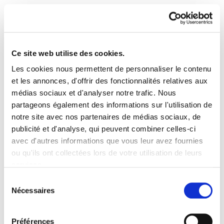
Ce site web utilise des cookies.
Les cookies nous permettent de personnaliser le contenu
Enbata + Alda! 2148
et les annonces, d'offrir des fonctionnalités relatives aux
médias sociaux et d'analyser notre trafic. Nous
partageons également des informations sur l'utilisation de
Enbata-Alda2148(239).pdf
419.7 KB
notre site avec nos partenaires de médias sociaux, de
publicité et d'analyse, qui peuvent combiner celles-ci
Légitimer l’intercommunalité.- Zer ari da EAJ ?.-
avec d'autres informations que vous leur avez fournies
Une étape dans la reconstruction du peuple
ou qu'ils ont collectées lors de votre utilisation de leurs
mapuche. David Lannes.- Anglet en Pays Basque.
services.
Angeluzai. Jean Espilondo.- La LGV prise de
Lire la politique des cookies
Sélection
Nécessaires
doute. Victor Pachon- La Soule booste l’euskara.-
du
Sud, la panne est dans l'air.- Elections cantonales
consentement
de mars 2011 EH Bai : Bai !- 7 374 initiatives dans
Préférences