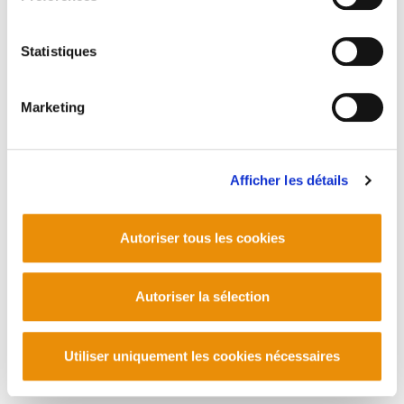
188 pays pour le 10/10/10 de 350.org.- Se
mobiliser, Pour des solutions réelles et justes!.
Statistiques
Bizi.- Ekonomia Ekologikoaren ikuspegitik. Eneko
Garmendia.-
Marketing
PLAN DU SITE
ACCESSIBILITÉ
CONTACT
Afficher les détails
Manu Robles-Arangiz Institutua Fundazioa
Barrainkua 13 - 48009 Bilbo -
Telf. +34 94 403 77 99
Autoriser tous les cookies
Corderliers karrika 20 - 64100 Baiona -
Telf. +33 (0) 559 25 65 52
Contact
Autoriser la sélection
Utiliser uniquement les cookies nécessaires