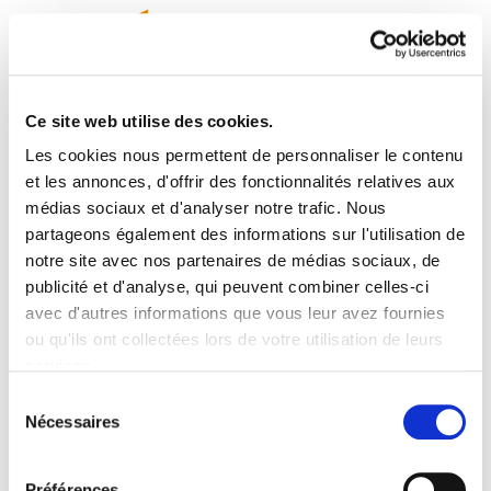
Ce site web utilise des cookies.
Les cookies nous permettent de personnaliser le contenu
Enbata+Alda! 2184
et les annonces, d'offrir des fonctionnalités relatives aux
médias sociaux et d'analyser notre trafic. Nous
partageons également des informations sur l'utilisation de
Enbata-Alda 2184(275).pdf
3.3 MB
notre site avec nos partenaires de médias sociaux, de
publicité et d'analyse, qui peuvent combiner celles-ci
Tentative d'arrestation d'Aurore Martin. Éditorial:
avec d'autres informations que vous leur avez fournies
Emotion et grands principes. Euroagindua baino
ou qu'ils ont collectées lors de votre utilisation de leurs
gehiago. David Lannes: Printemps arabe et
services.
Palestine. Aurore n'est pas seule. Aurore Martin:
Lire la politique des cookies
Sélection
"Je suis une militante politique active et
Nécessaires
du
responsable de mes actes". Kristian
consentement
Harloucheten heriotza: Ez adiorik Kristian. Stages
Préférences