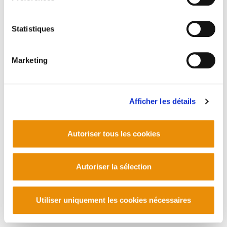
ai, ai... Aillet!. Lucien Etxezaharreta.- Arrasateko
Kooperatiben Esperientzia. NAROA ELORTZA
Statistiques
GORROTXATEGI.- La Guerre est Déclarée. L’Autre
Cinéma.-
Marketing
PLAN DU SITE
ACCESSIBILITÉ
CONTACT
Afficher les détails
Manu Robles-Arangiz Institutua Fundazioa
Barrainkua 13 - 48009 Bilbo -
Telf. +34 94 403 77 99
Autoriser tous les cookies
Corderliers karrika 20 - 64100 Baiona -
Telf. +33 (0) 559 25 65 52
Contact
Autoriser la sélection
Utiliser uniquement les cookies nécessaires