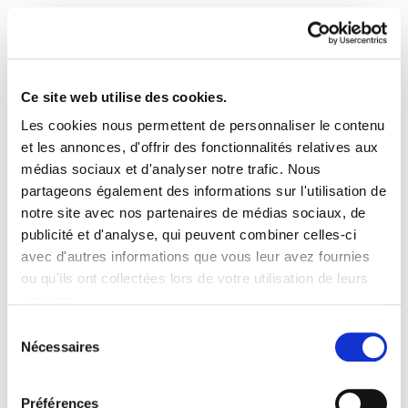
Ce site web utilise des cookies.
Les cookies nous permettent de personnaliser le contenu
Enbata + Alda! 2193
et les annonces, d'offrir des fonctionnalités relatives aux
médias sociaux et d'analyser notre trafic. Nous
partageons également des informations sur l'utilisation de
Enbata-Alda 2193(284).pdf
3.6 MB
notre site avec nos partenaires de médias sociaux, de
publicité et d'analyse, qui peuvent combiner celles-ci
Un pays déboussolé.- Bidea eta abiadura.- La
avec d'autres informations que vous leur avez fournies
question du rattachement du Seignanx. Pantxoa
ou qu'ils ont collectées lors de votre utilisation de leurs
Bimboire.- Zigor face à la mer.- RPS une force
services.
politique. Limites du remodelage territorial.
Lire la politique des cookies
Sélection
Nécessaires
Martine Bisauta.- L'instrumentalisation du
du
Seignanx. Jaques Bortayrou.- Urgence
consentement
écologique et sociale. PIERRE GUGUENHEIM.- Ai,
Préférences