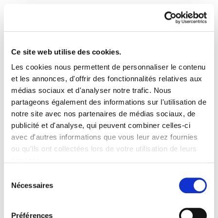
Ce site web utilise des cookies.
Les cookies nous permettent de personnaliser le contenu
Enbata + Alda! 2204
et les annonces, d'offrir des fonctionnalités relatives aux
médias sociaux et d'analyser notre trafic. Nous
partageons également des informations sur l'utilisation de
Enbata - Alda 2204 (295).pdf
4.5 MB
notre site avec nos partenaires de médias sociaux, de
publicité et d'analyse, qui peuvent combiner celles-ci
avec d'autres informations que vous leur avez fournies
PLAN DU SITE
ACCESSIBILITÉ
CONTACT
ou qu'ils ont collectées lors de votre utilisation de leurs
Manu Robles-Arangiz Institutua Fundazioa
services.
Barrainkua 13 - 48009 Bilbo -
Lire la politique des cookies
Telf. +34 94 403 77 99
Sélection
Nécessaires
Corderliers karrika 20 - 64100 Baiona -
du
Telf. +33 (0) 559 25 65 52
consentement
Contact
Préférences