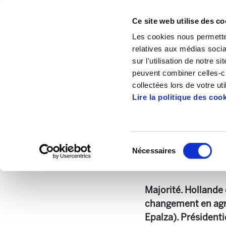
Ce site web utilise des co
Les cookies nous permetten
relatives aux médias socia
sur l'utilisation de notre 
peuvent combiner celles-ci
Accueil
Publications
Enbata + Alda!
collectées lors de votre uti
Lire la politique des coo
Sélection
Nécessaires
du
Enbata - Alda 2228
consentement
Majorité. Hollande 
changement en agri
Epalza). Présidentie