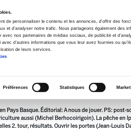
okies.
t de personnaliser le contenu et les annonces, d'offrir des fonct
ux et d'analyser notre trafic. Nous partageons également des in
site avec nos partenaires de médias sociaux, de publicité et d'anal
 avec d'autres informations que vous leur avez fournies ou qu'il
Enbata+Alda 2228 (319)
lisation de leurs services.
kies
Enbata+Alda 2228 (319)
Préférences
Statistiques
Market
 (319).pdf
3.3 MB
en Pays Basque. Éditorial: A nous de jouer. PS: post-s
culture aussi (Michel Berhocoirigoin). La pêche en Ip
lles 2. tour, résultats. Ouvrir les portes (Jean-Louis D