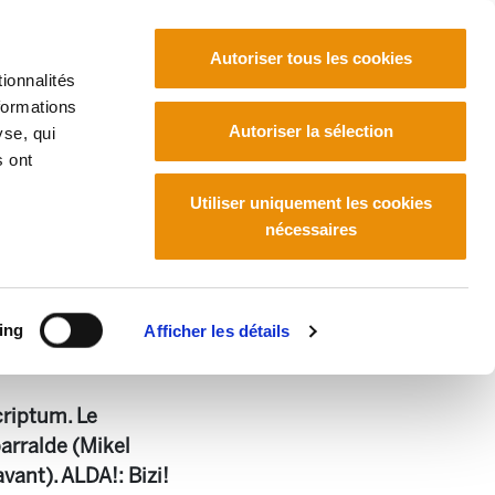
Autoriser tous les cookies
ionnalités
formations
Euskara
Français
Español
Autoriser la sélection
yse, qui
s ont
Utiliser uniquement les cookies
nécessaires
ing
Afficher les détails
criptum. Le
arralde (Mikel
avant). ALDA!: Bizi!