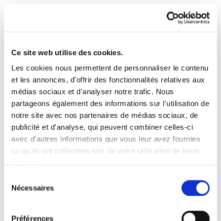
Ce site web utilise des cookies.
Les cookies nous permettent de personnaliser le contenu
Enbata + Alda! 2237
et les annonces, d'offrir des fonctionnalités relatives aux
médias sociaux et d'analyser notre trafic. Nous
partageons également des informations sur l'utilisation de
Enbata - Alda 2237(328).pdf
4.5 MB
notre site avec nos partenaires de médias sociaux, de
publicité et d'analyse, qui peuvent combiner celles-ci
Fêtes de Bayonne un (tsun)ami qui vous veut du
avec d'autres informations que vous leur avez fournies
bien ?.- Besta on deneri !.- Propositions pour un
ou qu'ils ont collectées lors de votre utilisation de leurs
décalogue du festayre. Peio Etcheverry-Ainchart.-
services.
Les fêtes de Bayonne sans les peñas ?. Owen
Lire la politique des cookies
Sélection
Nécessaires
Lagadec-Iriarte.- Faire la fête en s’entraidant.
du
Anouk Lagisquet.- Beti Xutik. Jean-Baptiste
consentement
Calen.- Haiz Egoa.- Baionako Bestak. Jean
Préférences