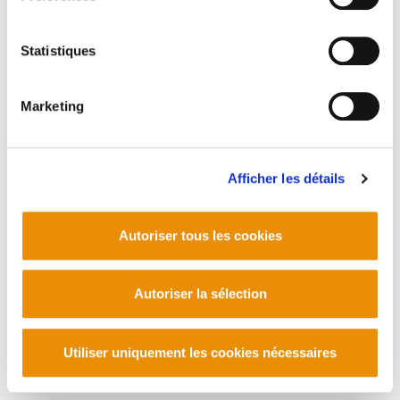
Haritschelhar.- Karrikaldi 2012.- Biba pastorala!.
XANTIANA, ARTZEN ETA MADDALEN.- Gora
Statistiques
Baionako Bestak!. Samatsa.- Pestetako hitzordu
batzu
Marketing
PLAN DU SITE
ACCESSIBILITÉ
CONTACT
Afficher les détails
Manu Robles-Arangiz Institutua Fundazioa
Barrainkua 13 - 48009 Bilbo -
Telf. +34 94 403 77 99
Autoriser tous les cookies
Corderliers karrika 20 - 64100 Baiona -
Telf. +33 (0) 559 25 65 52
Contact
Autoriser la sélection
Utiliser uniquement les cookies nécessaires