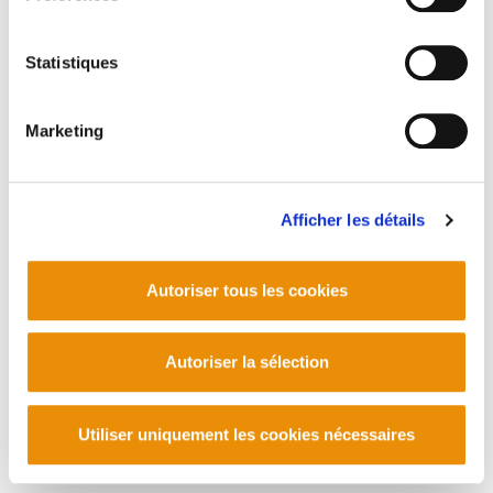
Statistiques
PLAN DU SITE
ACCESSIBILITÉ
CONTACT
Manu Robles-Arangiz Institutua Fundazioa
Marketing
Barrainkua 13 - 48009 Bilbo -
Telf. +34 94 403 77 99
Corderliers karrika 20 - 64100 Baiona -
Telf. +33 (0) 559 25 65 52
Afficher les détails
Contact
Autoriser tous les cookies
Autoriser la sélection
Utiliser uniquement les cookies nécessaires