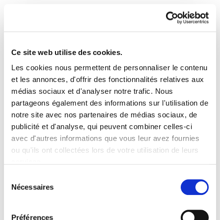
Ce site web utilise des cookies.
Les cookies nous permettent de personnaliser le contenu
Enbata + Alda! 2269
et les annonces, d'offrir des fonctionnalités relatives aux
médias sociaux et d'analyser notre trafic. Nous
partageons également des informations sur l'utilisation de
Enbata - Alda 2269.pdf
2.6 MB
notre site avec nos partenaires de médias sociaux, de
publicité et d'analyse, qui peuvent combiner celles-ci
18 ème Korrika, Udalbiltza, Peio Etcheverry-
avec d'autres informations que vous leur avez fournies
Ainchart, crise, LOAT, Jostalan, S TÉPHANE
ou qu'ils ont collectées lors de votre utilisation de leurs
Hessel, Mertxe Aizpurua, Iratxe Lopez de
services.
Aberasturi, Maite Iturre, Daniel Olzomendi, Peio
Lire la politique des cookies
Sélection
Nécessaires
Baratchegaray, Gabi Oyharzabal, Comité
du
consultatif,, langues régionales, David
consentement
Grosclaude, Jean Haritschelhar, Indignez-vous,
Préférences