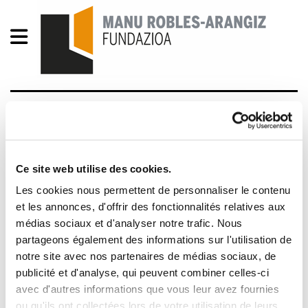
Enbata + Alda! 2295
Enbata 2295 - 2015-03-01[1].pdf
2.2 MB
Ce site web utilise des cookies.
ommaire ● Enbata rencontre deux.candidates, la
Les cookies nous permettent de personnaliser le contenu
souletine Léonie Aguergarray et à la Ziburutar
et les annonces, d'offrir des fonctionnalités relatives aux
médias sociaux et d'analyser notre trafic. Nous
Leire Larrasa et publie la liste de tous les
partageons également des informations sur l'utilisation de
candidats aux elections départementales. Pages
notre site avec nos partenaires de médias sociaux, de
4, 5, 6, 7 ● Le souci économique .Par Pantxoa
publicité et d'analyse, qui peuvent combiner celles-ci
Bimboire.Page 8 ● Le vote abertzale, un vote
avec d'autres informations que vous leur avez fournies
militant ? .Par Peio Etcheverry-Ainchart.Page 9 ●
ou qu'ils ont collectées lors de votre utilisation de leurs