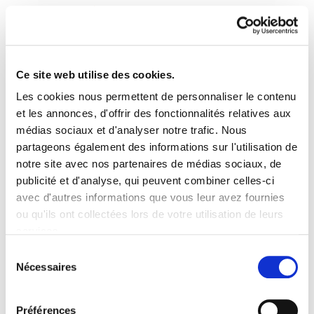
Ce site web utilise des cookies.
Les cookies nous permettent de personnaliser le contenu
Enbata + Alda! 2326
et les annonces, d'offrir des fonctionnalités relatives aux
médias sociaux et d'analyser notre trafic. Nous
partageons également des informations sur l'utilisation de
Enbata 2326 - 2017-10-01.pdf
868.6 KB
notre site avec nos partenaires de médias sociaux, de
publicité et d'analyse, qui peuvent combiner celles-ci
avec d'autres informations que vous leur avez fournies
PLAN DU SITE
ACCESSIBILITÉ
CONTACT
ou qu'ils ont collectées lors de votre utilisation de leurs
Manu Robles-Arangiz Institutua Fundazioa
services.
Barrainkua 13 - 48009 Bilbo -
Lire la politique des cookies
Telf. +34 94 403 77 99
Sélection
Nécessaires
Corderliers karrika 20 - 64100 Baiona -
du
Telf. +33 (0) 559 25 65 52
consentement
Contact
Préférences