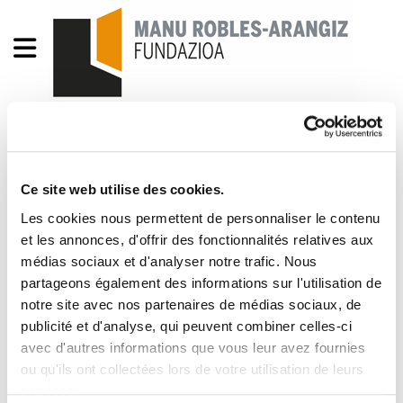
[Azterketak 39] Soldatak
Gipuzkoan: eros ahalmena
Ce site web utilise des cookies.
behera, desberdintasunak
Les cookies nous permettent de personnaliser le contenu
et les annonces, d'offrir des fonctionnalités relatives aux
gora
médias sociaux et d'analyser notre trafic. Nous
partageons également des informations sur l'utilisation de
AZTERKETAK 39. Zbk.pdf
1.3 MB
notre site avec nos partenaires de médias sociaux, de
publicité et d'analyse, qui peuvent combiner celles-ci
avec d'autres informations que vous leur avez fournies
Dokumentu honetan, Gipuzkoako soldaten
ou qu'ils ont collectées lors de votre utilisation de leurs
nondik norakoak aztertuko ditugu. Horretarako
services.