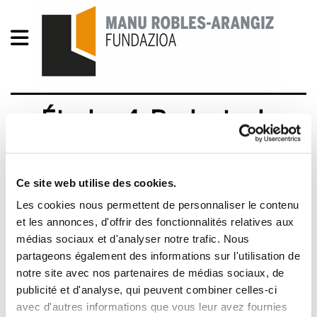
Études 4. Budgets de
2005 : vers où ils nous
emmènent
Ce site web utilise des cookies.
Les cookies nous permettent de personnaliser le contenu
PRESUPCast051.pdf
625.4 KB
et les annonces, d'offrir des fonctionnalités relatives aux
médias sociaux et d'analyser notre trafic. Nous
Hego Euskal Herriko (HEH) eztabaida politikoak
partageons également des informations sur l'utilisation de
bazterrean uzten ditu gure bizi-kalitatean
notre site avec nos partenaires de médias sociaux, de
zuzeneko eragina duten eduki zehatzak, eta, ildo
publicité et d'analyse, qui peuvent combiner celles-ci
horretan, aurrekontuak ez dira salbuespen. Hori
avec d'autres informations que vous leur avez fournies