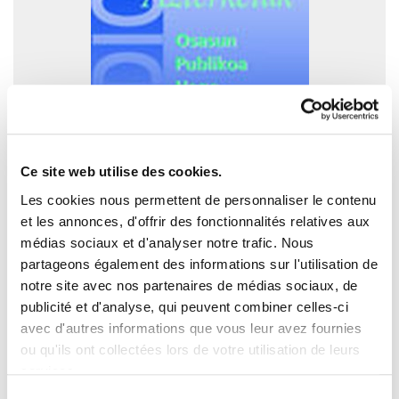
Ce site web utilise des cookies.
Les cookies nous permettent de personnaliser le contenu
et les annonces, d'offrir des fonctionnalités relatives aux
médias sociaux et d'analyser notre trafic. Nous
Études 6. La Santé Public à Hego Euskal
partageons également des informations sur l'utilisation de
Herria
notre site avec nos partenaires de médias sociaux, de
2005/10/14
publicité et d'analyse, qui peuvent combiner celles-ci
avec d'autres informations que vous leur avez fournies
ou qu'ils ont collectées lors de votre utilisation de leurs
services.
Lire la politique des cookies
Sélection