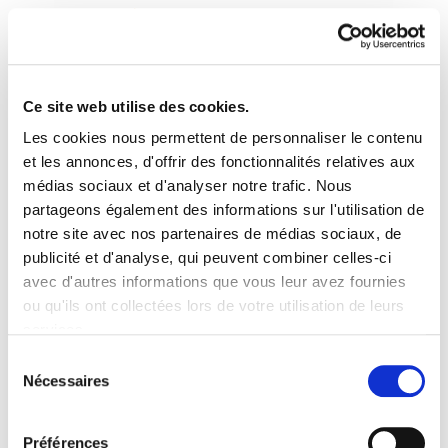
Ce site web utilise des cookies.
Les cookies nous permettent de personnaliser le contenu
Gai monografikoak 1:
et les annonces, d'offrir des fonctionnalités relatives aux
médias sociaux et d'analyser notre trafic. Nous
Michael Porter
partageons également des informations sur l'utilisation de
notre site avec nos partenaires de médias sociaux, de
1 Gai monografikoak Michael Porter.PDF
4.6 MB
publicité et d'analyse, qui peuvent combiner celles-ci
avec d'autres informations que vous leur avez fournies
ou qu'ils ont collectées lors de votre utilisation de leurs
services.
PLAN DU SITE
ACCESSIBILITÉ
CONTACT
Manu Robles-Arangiz Institutua Fundazioa
Lire la politique des cookies
Sélection
Barrainkua 13 - 48009 Bilbo -
Nécessaires
du
Telf. +34 94 403 77 99
consentement
Corderliers karrika 20 - 64100 Baiona -
Préférences
Telf. +33 (0) 559 25 65 52