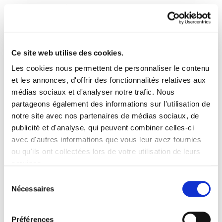
Ce site web utilise des cookies.
Les cookies nous permettent de personnaliser le contenu
Gai Monografikoak 52:
et les annonces, d'offrir des fonctionnalités relatives aux
médias sociaux et d'analyser notre trafic. Nous
Langile klasea eta
partageons également des informations sur l'utilisation de
notre site avec nos partenaires de médias sociaux, de
alternatiben sarea.
publicité et d'analyse, qui peuvent combiner celles-ci
Sindicalismo y economia
avec d'autres informations que vous leur avez fournies
ou qu'ils ont collectées lors de votre utilisation de leurs
social solidaria
services.
Lire la politique des cookies
Sélection
GM N.º 52 Sindik. eta ESE[1]m edorta.pdf
3.0 MB
Nécessaires
du
consentement
Préférences