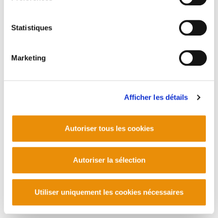
PLAN DU SITE
ACCESSIBILITÉ
CONTACT
Manu Robles-Arangiz Institutua Fundazioa
Barrainkua 13 - 48009 Bilbo -
Statistiques
Telf. +34 94 403 77 99
Corderliers karrika 20 - 64100 Baiona -
Marketing
Telf. +33 (0) 559 25 65 52
Contact
Afficher les détails
Autoriser tous les cookies
Autoriser la sélection
Utiliser uniquement les cookies nécessaires