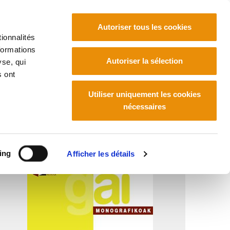
Autoriser tous les cookies
ionnalités
formations
Euskara
Français
Español
Autoriser la sélection
yse, qui
s ont
Utiliser uniquement les cookies
nécessaires
ing
Afficher les détails