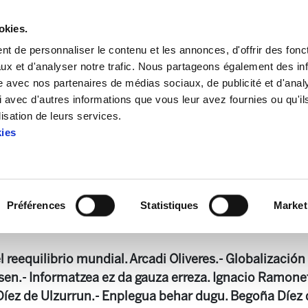
okies.
t de personnaliser le contenu et les annonces, d'offrir des fonct
ux et d'analyser notre trafic. Nous partageons également des in
site avec nos partenaires de médias sociaux, de publicité et d'anal
 avec d'autres informations que vous leur avez fournies ou qu'il
iak
Lan Mundarako Gaiak 28
lisation de leurs services.
kies
Lan Mundarako Gaiak 28
Préférences
Statistiques
Market
.pdf
668.7 KB
 reequilibrio mundial. Arcadi Oliveres.- Globalización
en.- Informatzea ez da gauza erreza. Ignacio Ramonet
íez de Ulzurrun.- Enplegua behar dugu. Begoña Díez d