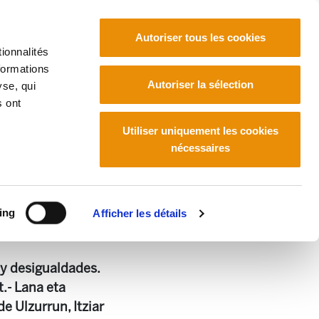
Autoriser tous les cookies
ionnalités
formations
Euskara
Français
Español
Autoriser la sélection
yse, qui
s ont
Utiliser uniquement les cookies
nécessaires
ing
Afficher les détails
 y desigualdades.
.- Lana eta
e Ulzurrun, Itziar