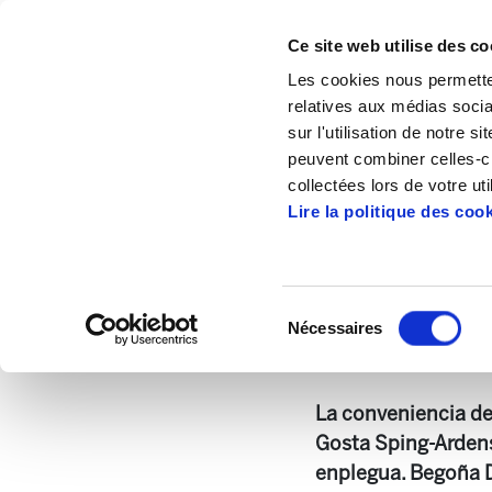
Ce site web utilise des co
Les cookies nous permetten
relatives aux médias socia
sur l'utilisation de notre 
peuvent combiner celles-ci
Accueil
Publications
Lan mundurako Ga
collectées lors de votre uti
Lire la politique des coo
Sélection
Nécessaires
du
Gaiak28-Reformas
consentement
La conveniencia del
Gosta Sping-Ardens
enplegua. Begoña D