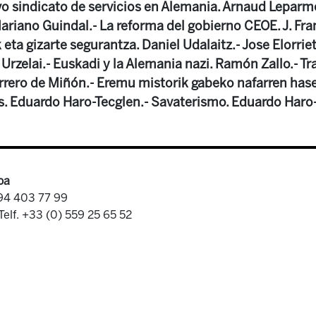
vo sindicato de servicios en Alemania. Arnaud Leparm
ariano Guindal.- La reforma del gobierno CEOE. J. Fr
a gizarte segurantza. Daniel Udalaitz.- Jose Elorrieta
 Urzelai.- Euskadi y la Alemania nazi. Ramón Zallo.- T
rrero de Miñón.- Eremu mistorik gabeko nafarren hase
es. Eduardo Haro-Tecglen.- Savaterismo. Eduardo Haro
oa
 94 403 77 99
Telf. +33 (0) 559 25 65 52