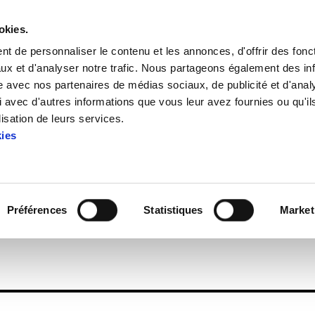
okies.
t de personnaliser le contenu et les annonces, d'offrir des fonct
ux et d'analyser notre trafic. Nous partageons également des in
site avec nos partenaires de médias sociaux, de publicité et d'anal
 avec d'autres informations que vous leur avez fournies ou qu'il
a 127 (août_septembre 2005)
lisation de leurs services.
kies
deia 127 (août_septembre 2
Préférences
Statistiques
Market
81.7 KB