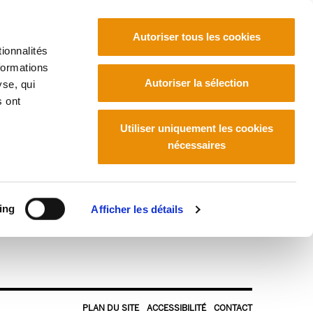
Autoriser tous les cookies
ionnalités
formations
Euskara
Français
Español
Autoriser la sélection
yse, qui
s ont
Utiliser uniquement les cookies
nécessaires
005)
ing
Afficher les détails
PLAN DU SITE
ACCESSIBILITÉ
CONTACT