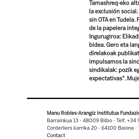
Tamashreq-eko altx
la exclusión social
sin OTA en Tudela. 
de la papelera inte
Ingurugiroa: Elika
bidea. Gero eta lan
direlakoak publikat
impulsamos la sind
sindikalak: pozik
expectativas". Muje
Manu Robles-Arangiz Institutua Fundazi
Barrainkua 13 - 48009 Bilbo -
Telf. +34
Corderliers karrika 20 - 64100 Baiona -
Contact