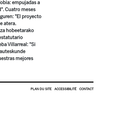
fobia: empujadas a
ad". Cuatro meses
tguren: "El proyecto
e atera.
ntza hobeetarako
estatutario
a Villarreal: "Si
 Hauteskunde
uestras mejores
PLAN DU SITE
ACCESSIBILITÉ
CONTACT