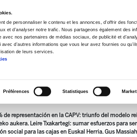
okies.
t de personnaliser le contenu et les annonces, d'offrir des fonct
ux et d'analyser notre trafic. Nous partageons également des in
site avec nos partenaires de médias sociaux, de publicité et d'anal
 avec d'autres informations que vous leur avez fournies ou qu'il
a 171
lisation de leurs services.
kies
Landeia 171
Préférences
Statistiques
Market
2.2 KB
 de representación en la CAPV: triunfo del modelo rei
eko aukera. Leire Txakartegi: sumar esfuerzos para ser
ión social para las cajas en Euskal Herria. Gus Massi