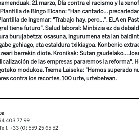
amenduak. 21 marzo, Día contra el racismo y la xeno
. Plantilla de Bingo Elcano: "Han cantado... precaried
Plantilla de Ingemar: "Trabajo hay, pero...". ELA en Pas
gral tiene futuro". Salud laboral: Minbizia ez da debald
dura burujabetza: osasuna, ingurumena eta lan baldi
gabe gehiago, eta estaldura txikiagoa. Konbenio extra
zeari berrekin diote. Kronikak: Sutan gaudelako... Joseb
icalización de las empresas pararemos la reforma".
 egoteko modukoa. Txema Laiseka: "Hemos superado n
res contra los recortes. 100 urte, urtebetean.
oa
 94 403 77 99
Telf. +33 (0) 559 25 65 52