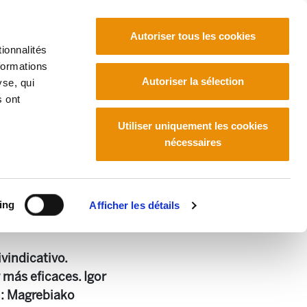
Autoriser tous les cookies
ionnalités
formations
Euskara
Français
Español
Autoriser la sélection
yse, qui
s ont
Utiliser uniquement les cookies
nécessaires
ing
Afficher les détails
vindicativo.
 más eficaces. Igor
ah: Magrebiako