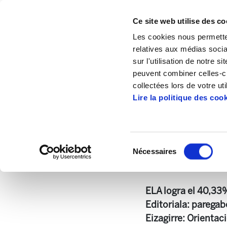
Ce site web utilise des co
Les cookies nous permetten
relatives aux médias socia
sur l'utilisation de notre 
peuvent combiner celles-ci
Accueil
Publications
Landeia
Landei
collectées lors de votre uti
Lire la politique des coo
Sélection
Nécessaires
du
Landeia 171.pdf
74
consentement
ELA logra el 40,33%
Editoriala: paregab
Eizagirre: Orientac