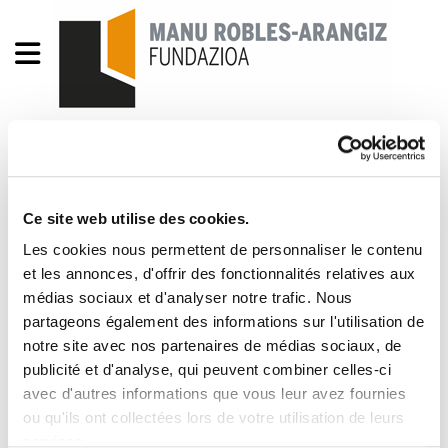
Landeia 177
landeia177.pdf
752.8 KB
Ce site web utilise des cookies.
Les cookies nous permettent de personnaliser le contenu
GIZALEGEZ ARITU BEHAR.- ZINEZKO
et les annonces, d'offrir des fonctionnalités relatives aux
médias sociaux et d'analyser notre trafic. Nous
BERDINTASUNA HELBURU Jone Bengoetxea. NO
partageons également des informations sur l'utilisation de
BUSQUEN RÍO ARRIBA.- Emérita Cuéllar. AMAITU
notre site avec nos partenaires de médias sociaux, de
DA BINILOAREN GARAIA Unai Oñederra.- Iñaki
publicité et d'analyse, qui peuvent combiner celles-ci
Zuazori agurra.- Luis Fernández, secretario
avec d'autres informations que vous leur avez fournies
general III Congreso Hainbat. sindicato Navarra.-
ou qu'ils ont collectées lors de votre utilisation de leurs
Enpresetan sendo egonez gero, ez dago
services.