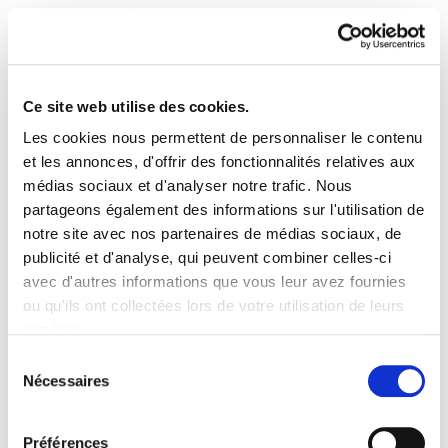
Ce site web utilise des cookies.
Les cookies nous permettent de personnaliser le contenu
Landeia 43
et les annonces, d'offrir des fonctionnalités relatives aux
médias sociaux et d'analyser notre trafic. Nous
partageons également des informations sur l'utilisation de
Landeia 43.PDF
11.7 MB
notre site avec nos partenaires de médias sociaux, de
publicité et d'analyse, qui peuvent combiner celles-ci
avec d'autres informations que vous leur avez fournies
PLAN DU SITE
ACCESSIBILITÉ
CONTACT
ou qu'ils ont collectées lors de votre utilisation de leurs
Manu Robles-Arangiz Institutua Fundazioa
services.
Barrainkua 13 - 48009 Bilbo -
Lire la politique des cookies
Telf. +34 94 403 77 99
Sélection
Nécessaires
Corderliers karrika 20 - 64100 Baiona -
du
Telf. +33 (0) 559 25 65 52
consentement
Contact
Préférences