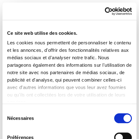
Ce site web utilise des cookies.
Les cookies nous permettent de personnaliser le contenu
Landeia 7
et les annonces, d'offrir des fonctionnalités relatives aux
médias sociaux et d'analyser notre trafic. Nous
partageons également des informations sur l'utilisation de
Landeia 7.PDF
9.3 MB
notre site avec nos partenaires de médias sociaux, de
publicité et d'analyse, qui peuvent combiner celles-ci
avec d'autres informations que vous leur avez fournies
PLAN DU SITE
ACCESSIBILITÉ
CONTACT
ou qu'ils ont collectées lors de votre utilisation de leurs
Manu Robles-Arangiz Institutua Fundazioa
services.
Barrainkua 13 - 48009 Bilbo -
Lire la politique des cookies
Telf. +34 94 403 77 99
Sélection
Nécessaires
Corderliers karrika 20 - 64100 Baiona -
du
Telf. +33 (0) 559 25 65 52
consentement
Contact
Préférences