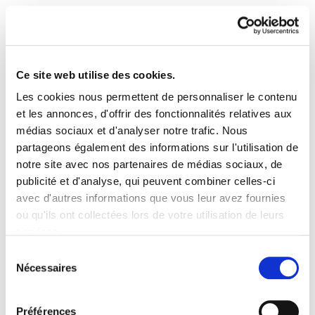
Ce site web utilise des cookies.
Les cookies nous permettent de personnaliser le contenu
Landeia 75
et les annonces, d'offrir des fonctionnalités relatives aux
médias sociaux et d'analyser notre trafic. Nous
partageons également des informations sur l'utilisation de
Landeia 75.PDF
11.6 MB
notre site avec nos partenaires de médias sociaux, de
publicité et d'analyse, qui peuvent combiner celles-ci
avec d'autres informations que vous leur avez fournies
PLAN DU SITE
ACCESSIBILITÉ
CONTACT
ou qu'ils ont collectées lors de votre utilisation de leurs
Manu Robles-Arangiz Institutua Fundazioa
services.
Barrainkua 13 - 48009 Bilbo -
Lire la politique des cookies
Telf. +34 94 403 77 99
Sélection
Nécessaires
Corderliers karrika 20 - 64100 Baiona -
du
Telf. +33 (0) 559 25 65 52
consentement
Contact
Préférences