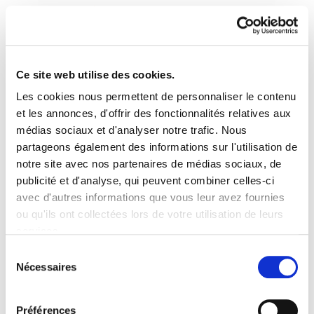
Ce site web utilise des cookies.
Les cookies nous permettent de personnaliser le contenu
Lantzen 17 (2)
et les annonces, d'offrir des fonctionnalités relatives aux
médias sociaux et d'analyser notre trafic. Nous
partageons également des informations sur l'utilisation de
Lantzen 17 2.pdf
6.2 MB
notre site avec nos partenaires de médias sociaux, de
publicité et d'analyse, qui peuvent combiner celles-ci
avec d'autres informations que vous leur avez fournies
PLAN DU SITE
ACCESSIBILITÉ
CONTACT
ou qu'ils ont collectées lors de votre utilisation de leurs
Manu Robles-Arangiz Institutua Fundazioa
services.
Barrainkua 13 - 48009 Bilbo -
Lire la politique des cookies
Telf. +34 94 403 77 99
Sélection
Nécessaires
Corderliers karrika 20 - 64100 Baiona -
du
Telf. +33 (0) 559 25 65 52
consentement
Contact
Préférences