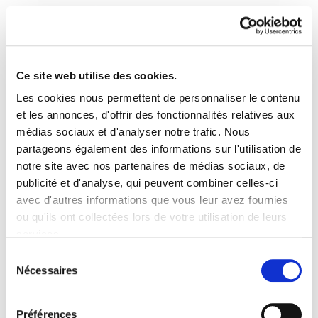
Ce site web utilise des cookies.
Les cookies nous permettent de personnaliser le contenu
Rénovation syndicale :
et les annonces, d'offrir des fonctionnalités relatives aux
médias sociaux et d'analyser notre trafic. Nous
une approche à la
partageons également des informations sur l'utilisation de
notre site avec nos partenaires de médias sociaux, de
trajectoire de ELA.
publicité et d'analyse, qui peuvent combiner celles-ci
Mécanismes et processus.
avec d'autres informations que vous leur avez fournies
ou qu'ils ont collectées lors de votre utilisation de leurs
services.
extracto para web.PDF
7.4 MB
Lire la politique des cookies
Sélection
Nécessaires
du
consentement
PLAN DU SITE
ACCESSIBILITÉ
CONTACT
Manu Robles-Arangiz Institutua Fundazioa
Préférences