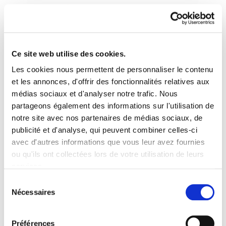
Ce site web utilise des cookies.
Les cookies nous permettent de personnaliser le contenu
Lan Osasuna 20. buletina
et les annonces, d'offrir des fonctionnalités relatives aux
médias sociaux et d'analyser notre trafic. Nous
partageons également des informations sur l'utilisation de
20.buletina.pdf
131.9 KB
notre site avec nos partenaires de médias sociaux, de
publicité et d'analyse, qui peuvent combiner celles-ci
AURKIBIDEA: 1. LAN SEGURTASUN ETA
avec d'autres informations que vous leur avez fournies
OSASUNERAKO 2015-2020 EUSKAL ESTRATEGIA
ou qu'ils ont collectées lors de votre utilisation de leurs
2. EDOSKITZE NATURALEKO ARRISKU-
services.
PRESTAZIOARI BURUZKO EPAIAK 3. BONUS
Lire la politique des cookies
Sélection
Nécessaires
GARAIA DA 4. LAN-ISTRIPU HILGARRIEN TAULA
du
HEGO EUSKAL HERRIAN, 2015KO URTARRILATIK-
consentement
MAIATZARTE
Préférences