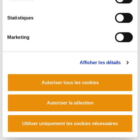
Statistiques
PLAN DU SITE
ACCESSIBILITÉ
CONTACT
Manu Robles-Arangiz Institutua Fundazioa
Marketing
Barrainkua 13 - 48009 Bilbo -
Telf. +34 94 403 77 99
Corderliers karrika 20 - 64100 Baiona -
Telf. +33 (0) 559 25 65 52
Afficher les détails
Contact
Autoriser tous les cookies
Autoriser la sélection
Utiliser uniquement les cookies nécessaires