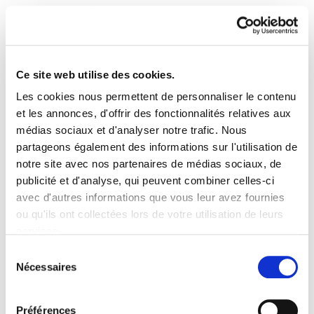
Ce site web utilise des cookies.
Les cookies nous permettent de personnaliser le contenu
Lan Osasuna 7. buletina
et les annonces, d'offrir des fonctionnalités relatives aux
médias sociaux et d'analyser notre trafic. Nous
partageons également des informations sur l'utilisation de
euskaraz.pdf
96.5 KB
notre site avec nos partenaires de médias sociaux, de
publicité et d'analyse, qui peuvent combiner celles-ci
1. 225/2012 DEKRETUAREN PUBLIKAZIOA,
avec d'autres informations que vous leur avez fournies
EAEKO PREBENTZIO DELEGATUEN
ou qu'ils ont collectées lors de votre utilisation de leurs
ERREGISTROARI BURUZKOA 2. NAFARROAN
services.
DATUAK APAINTZEKO INTERESA 3. ARRISKU
Lire la politique des cookies
Sélection
Nécessaires
PSIKOSOZIALAK, EGITEKE DAGOEN IKASGAIA 4.
du
AZTERKETA MEDIKUAK EGITEKO OSASUN
consentement
UNITATE MUGIKORRAK 5. LAN-ISTRIPUEN TAULA
Préférences