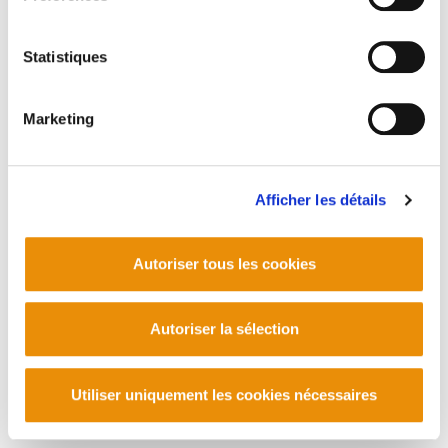
HEGO EUSKAL HERRIAN, 2012KO ABENDUA
Statistiques
PLAN DU SITE
ACCESSIBILITÉ
CONTACT
Marketing
Manu Robles-Arangiz Institutua Fundazioa
Barrainkua 13 - 48009 Bilbo -
Telf. +34 94 403 77 99
Corderliers karrika 20 - 64100 Baiona -
Afficher les détails
Telf. +33 (0) 559 25 65 52
Contact
Autoriser tous les cookies
Autoriser la sélection
Utiliser uniquement les cookies nécessaires